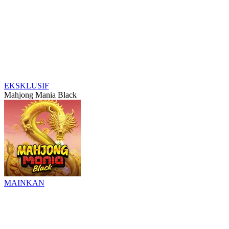
EKSKLUSIF
Mahjong Mania Black
MAINKAN