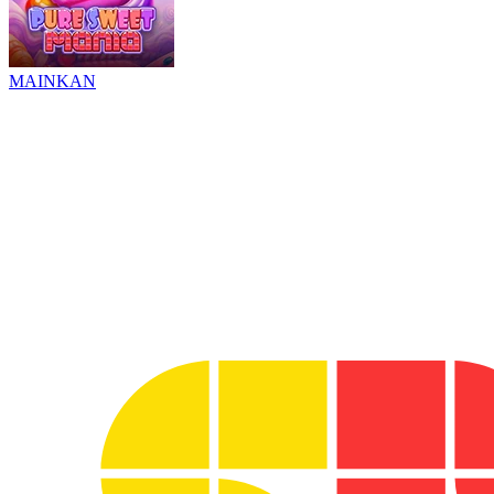
MAINKAN