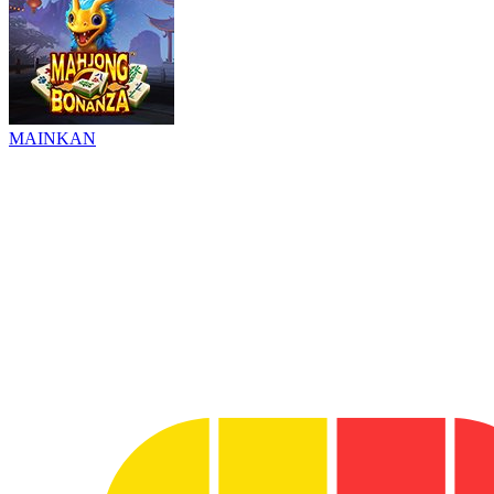
MAINKAN