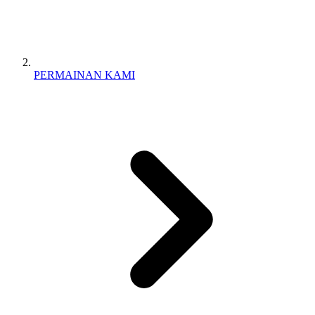
PERMAINAN KAMI