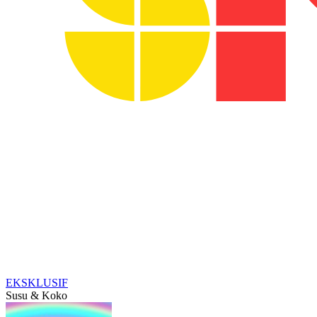
EKSKLUSIF
Susu & Koko