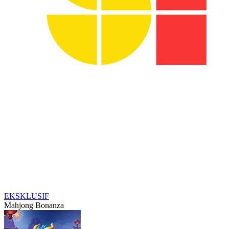
EKSKLUSIF
Mahjong Bonanza