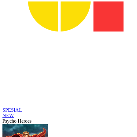
SPESIAL
NEW
Psycho Heroes