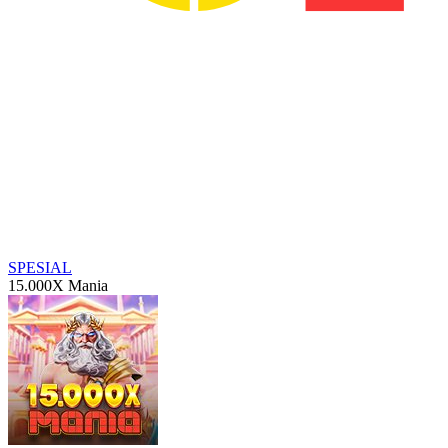
SPESIAL
15.000X Mania