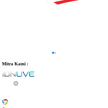
Mitra Kami :