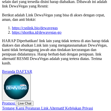
selain dari yang tersedia disini harap diabaikan. Dibawah ini adalah
link DewaVegas yang Resmi:
Berikut adalah Link DewaVegas yang bisa di akses dengan cepat,
aman, dan anti blokir:
https://csnlink.bio/dewavegas
https://shortku.id/dewavegas-go
HARAP Diperhatikan! link lain yang tidak tertera di atas harap tidak
diakses dan abaikan Link lain yang mengatasnamakan DewaVegas,
kami tidak bertanggung jawab atas tindakan kecurangan dan
penipuan didalamnya. Harap berhati-hati dengan penipuan. link
alternatif RESMI
DewaVegas
adalah yang tertera diatas. Terima
kasih.
Beranda
DAFTAR
Promosi
Live Chat
Tentang Kami
Peraturan
Link Alternatif
Kebijakan Privasi