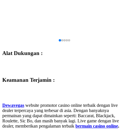
Alat Dukungan :
Keamanan Terjamin :
Dewavegas
website promotor casino online terbaik dengan live
dealer terpercaya yang terbesar di asia. Dengan banyaknya
permainan yang dapat dimainkan seperti: Baccarat, Blackjack,
Roulette, Sic Bo, dan masih banyak lagi. Live game dengan live
dealer, memberikan pengalaman terbaik
bermain casino online
.