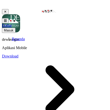
✕
Daftar
Masuk
Beranda
dewavegas
Aplikasi Mobile
Download