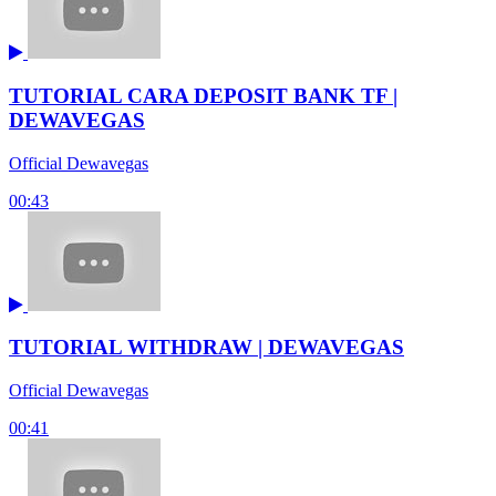
TUTORIAL CARA DEPOSIT BANK TF |
DEWAVEGAS
Official Dewavegas
00:43
TUTORIAL WITHDRAW | DEWAVEGAS
Official Dewavegas
00:41