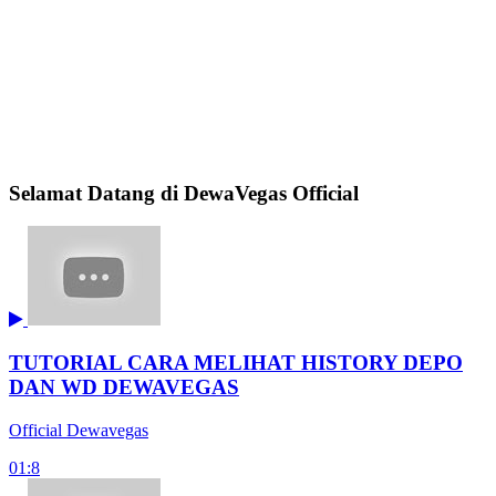
Selamat Datang di DewaVegas Official
TUTORIAL CARA MELIHAT HISTORY DEPO
DAN WD DEWAVEGAS
Official Dewavegas
01:8