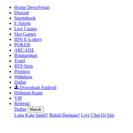
Home DewaVegas
Deposit
Sportsbook
E-Sports
Live Casino
Slot Games
IDN E-Lottery
POKER
ARCADE
Bolatangkas
Togel
RTP Slots
Promosi
Withdraw
Daftar
Download Android
Hubungi Kami
VIP
Referral
Daftar
Masuk
Lupa Kata Sandi?
Butuh Bantuan?
Live Chat Di Sini