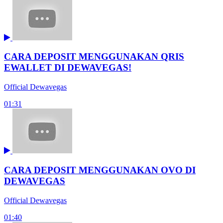
CARA DEPOSIT MENGGUNAKAN QRIS
EWALLET DI DEWAVEGAS!
Official Dewavegas
01:31
CARA DEPOSIT MENGGUNAKAN OVO DI
DEWAVEGAS
Official Dewavegas
01:40