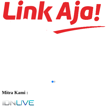
Mitra Kami :