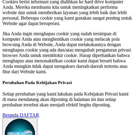
Cookies berisi informasi yang dialihkan ke hard drive komputer
Anda. Mereka membantu kita untuk meningkatkan performa
website dan untuk memberikan layanan yang lebih baik dan lebih
personal. Beberapa cookie yang kami gunakan sangat penting untuk
Website agar dapat beroperasi.
Jika Anda ingin menghapus cookie yang sudah tersimpan di
komputer Anda atau menghentikan cookie yang melacak pola
browsing Anda di Website, Anda dapat melakukannya dengan
menghapus cookie yang ada dan/atau mengubah pengaturan privasi
browser Anda untuk memblokir cookie. Harap diperhatikan bahwa
menghapus atau menonaktifkan cookie kami dapat berarti bahwa
Anda mungkin tidak dapat mengakses daerah-daerah tertentu atau
fitur dari Website kami.
Perubahan Pada Kebijakan Privasi
Setiap perubahan yang kami lakukan pada Kebijakan Privasi kami
di masa mendatang akan diposting di halaman ini dan setiap
perubahan tersebut akan menjadi efektif begitu diposting.
Beranda
DAFTAR