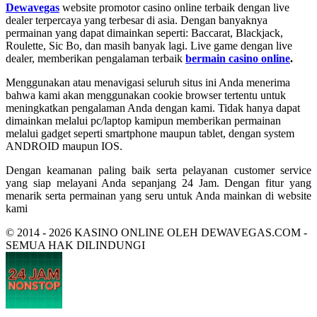
Dewavegas
website promotor casino online terbaik dengan live
dealer terpercaya yang terbesar di asia. Dengan banyaknya
permainan yang dapat dimainkan seperti: Baccarat, Blackjack,
Roulette, Sic Bo, dan masih banyak lagi. Live game dengan live
dealer, memberikan pengalaman terbaik
bermain casino online
.
Menggunakan atau menavigasi seluruh situs ini Anda menerima
bahwa kami akan menggunakan cookie browser tertentu untuk
meningkatkan pengalaman Anda dengan kami. Tidak hanya dapat
dimainkan melalui pc/laptop kamipun memberikan permainan
melalui gadget seperti smartphone maupun tablet, dengan system
ANDROID maupun IOS.
Dengan keamanan paling baik serta pelayanan customer service
yang siap melayani Anda sepanjang 24 Jam. Dengan fitur yang
menarik serta permainan yang seru untuk Anda mainkan di website
kami
© 2014 - 2026 KASINO ONLINE OLEH DEWAVEGAS.COM -
SEMUA HAK DILINDUNGI