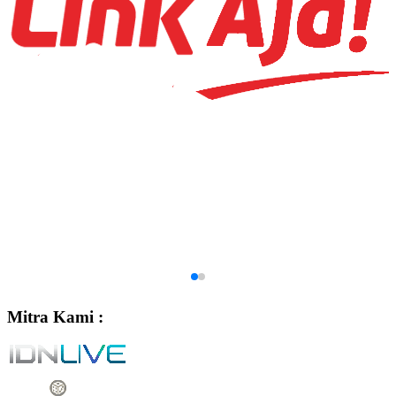
Mitra Kami :