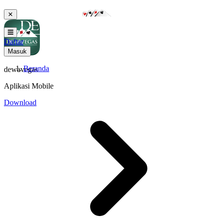
✕
Daftar
Masuk
Beranda
dewavegas
Aplikasi Mobile
Download