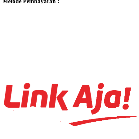
Metode Pembayaran :