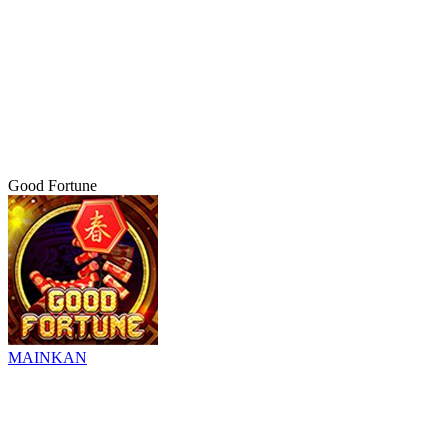
Good Fortune
MAINKAN