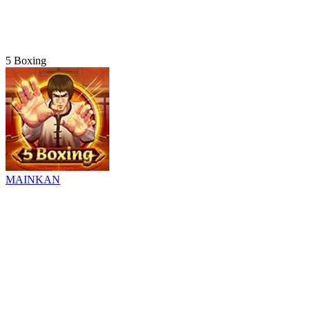
5 Boxing
MAINKAN