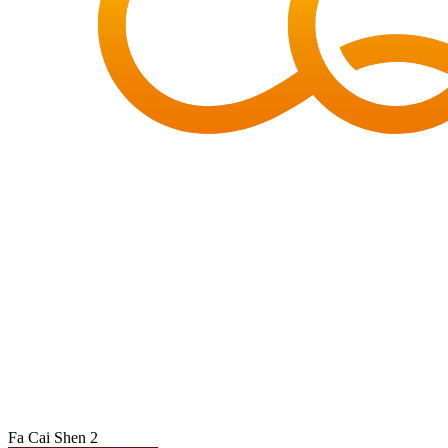
Fa Cai Shen 2