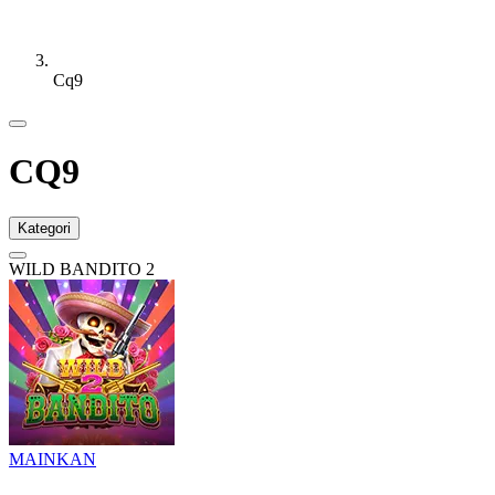
Cq9
CQ9
Kategori
WILD BANDITO 2
MAINKAN