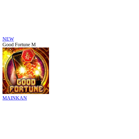
NEW
Good Fortune M
MAINKAN