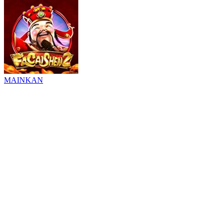
MAINKAN